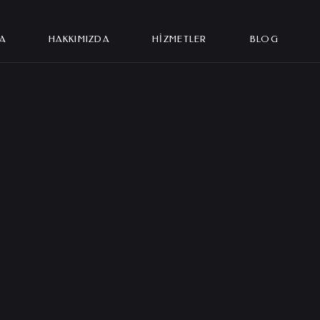
tanbul Reklam Ajansı | Hepsi
A
HAKKIMIZDA
HIZMETLER
BLOG