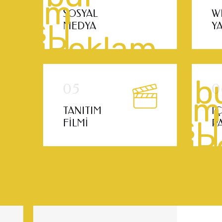
SOSYAL
W
MEDYA
Y
TANITIM
İ
FILMI
P