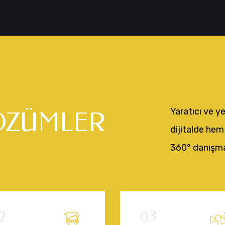
Yaratıcı ve y
ÖZÜMLER
dijitalde hem
360° danışma