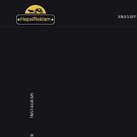
İstanbul Reklam Ajansı - İs
ANASAYF
INSTAGRAM