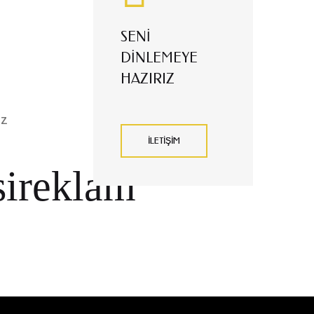
SENI
DINLEMEYE
HAZIRIZ
iz
İLETİŞİM
ireklam